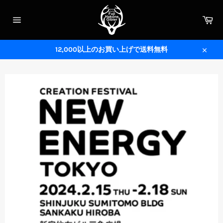
コ
ン
カ
テ
ー
サ
ト
ン
イ
ツ
ト
メ
12,000以上のお買い上げで送料無料
に
ニ
閉
ス
ュ
じ
ー
キ
る
ッ
プ
す
る