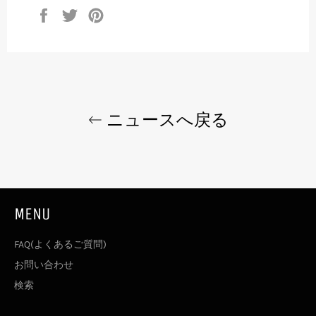
Facebook
Twitter
Pinterest
で
で
で
シ
ツ
ピ
ェ
イ
ン
ア
ー
す
す
ト
る
る
す
る
ニュースへ戻る
MENU
FAQ(よくあるご質問)
お問い合わせ
検索