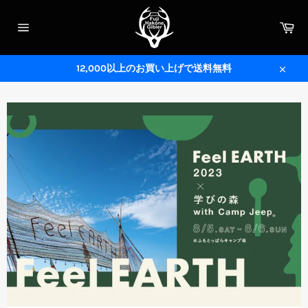
コ
ン
カ
テ
ー
サ
ト
ン
イ
ツ
ト
メ
12,000以上のお買い上げで送料無料
に
ニ
閉
ス
ュ
じ
ー
キ
る
ッ
プ
す
る