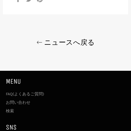
で
で
で
シ
ツ
ピ
ェ
イ
ン
ア
ー
す
す
ト
る
る
す
る
ニュースへ戻る
MENU
FAQ(よくあるご質問)
お問い合わせ
検索
SNS